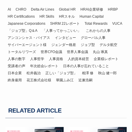
AI
CHRO
Delta Air Lines
Global HR
HRAI企業研修
HRBP
HR Certifications
HR Skills
HRスキル
Human Capital
Japanese Corporations
SHRM 22レポート
Total Rewards
VUCA
「ジョブ型」Q＆A
「人事ってかっこいい」
これからの人事
アンコンシャス・バイアス
インタビュー
グローバル人事
サイバーエージェント様
ジェンダー格差
ジョブ型
デルタ航空
トータルリワーズ
世界CFO会議
世界人事会議
丸山 琢真
人事の数字
人事哲学
人事資格
人的資本経営
企業様レポート
受講者の声
年次総会レポート
日本の人事が忘れていること
日本企業
松井義治
正しい「ジョブ型」
相澤 修
秋山 健一郎
終身雇用
花王株式会社様
華園ふみ江
近兼浩嗣
RELATED ARTICLE