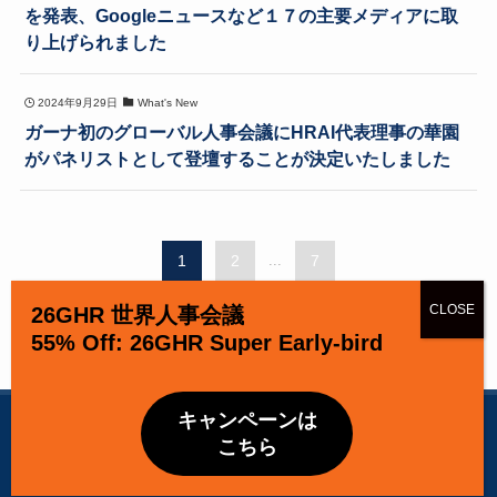
を発表、Googleニュースなど１７の主要メディアに取
り上げられました
2024年9月29日
What's New
ガーナ初のグローバル人事会議にHRAI代表理事の華園
がパネリストとして登壇することが決定いたしました
1
2
...
7
26GHR 世界人事会議
55% Off: 26GHR Super Early-bird
当ウェブサイトでは Cookie を使用しています。引き続き閲覧する
キャンペーンは
©
Human Resource Accreditation Institute
場合、Cookie の使用を承諾したものとみなされます。
こちら
OK
Privacy Policy