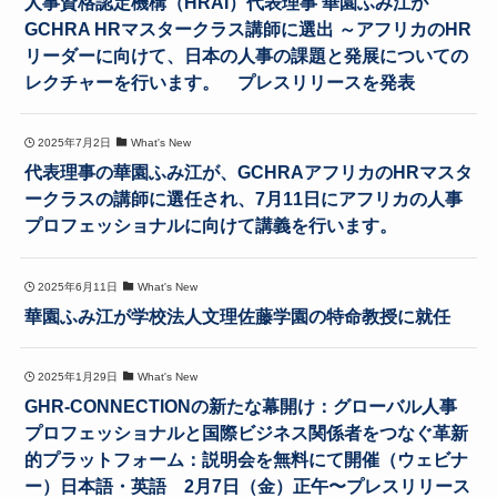
人事資格認定機構（HRAI）代表理事 華園ふみ江が
GCHRA HRマスタークラス講師に選出 ～アフリカのHR
リーダーに向けて、日本の人事の課題と発展についての
レクチャーを行います。 プレスリリースを発表
2025年7月2日
What's New
代表理事の華園ふみ江が、GCHRAアフリカのHRマスタ
ークラスの講師に選任され、7月11日にアフリカの人事
プロフェッショナルに向けて講義を行います。
2025年6月11日
What's New
華園ふみ江が学校法人文理佐藤学園の特命教授に就任
2025年1月29日
What's New
GHR-CONNECTIONの新たな幕開け：グローバル人事
プロフェッショナルと国際ビジネス関係者をつなぐ革新
的プラットフォーム：説明会を無料にて開催（ウェビナ
ー）日本語・英語 2月7日（金）正午〜プレスリリース