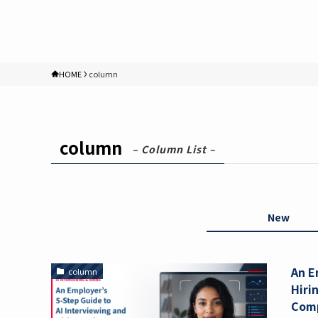
HOME
column
column
– Column List –
New
An E
column
Hiri
Comp