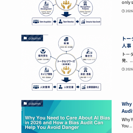
only s.
202
トー
column
人事
トー
発、...
202
Why 
column
Audi
Why Y
You ...