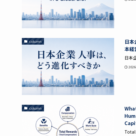
日本
column
本経
日本企
202
What
column
Huma
Capi
Total