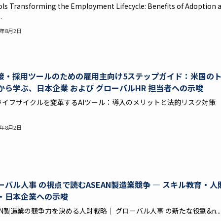
ols Transforming the Employment Lifecycle: Benefits of Adoption 
.
6年8月2日
面接・採用ツールのための雇用主向け5ステップガイド：米国の
から学ぶ、日本企業 および グローバルHR 担当者への示唆
ライフサイクルを変革するAIツール：導入のメリットと法的リスク対策 
6年8月2日
ーバル人事 の視点で読むASEAN製造業競争 ― スキル教育・人
・日本企業への示唆
AN製造業の競争力を決める人財戦略｜ グローバル人事 の新たな役割&n...