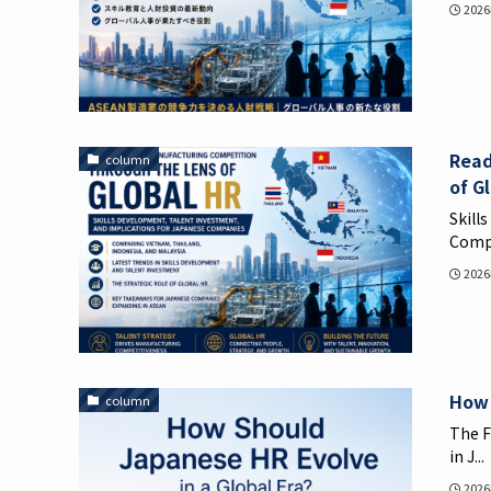
202
Read
column
of G
Skill
Compa
202
How 
column
The F
in J...
202