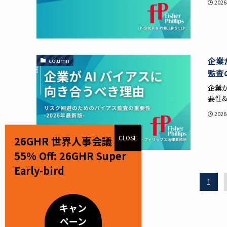
202
企業
column
監査の
企業
要性&.
202
26GHR 世界人事会議
55% Off: 26GHR Super
Early-bird
1
キャン
ペーン