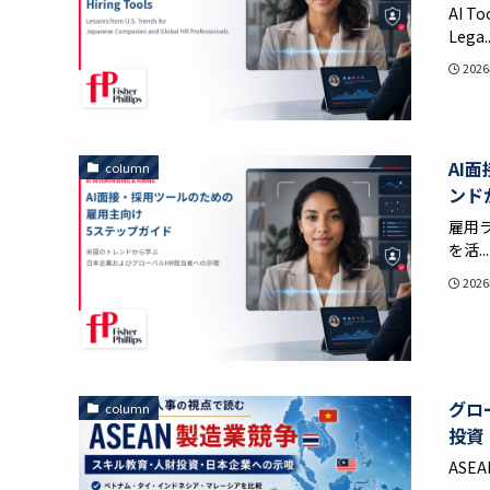
AI To
Lega..
202
AI
column
ンド
雇用
を活...
202
グロ
column
投資
ASE