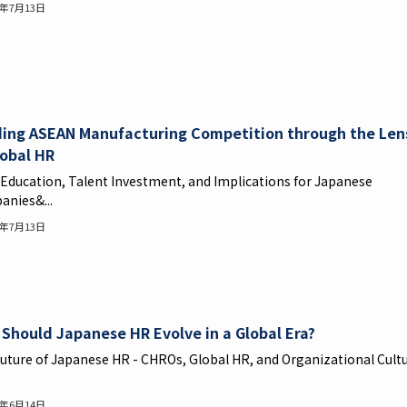
6年7月13日
ing ASEAN Manufacturing Competition through the Len
lobal HR
s Education, Talent Investment, and Implications for Japanese
nies&...
6年7月13日
Should Japanese HR Evolve in a Global Era?
uture of Japanese HR - CHROs, Global HR, and Organizational Cult
6年6月14日