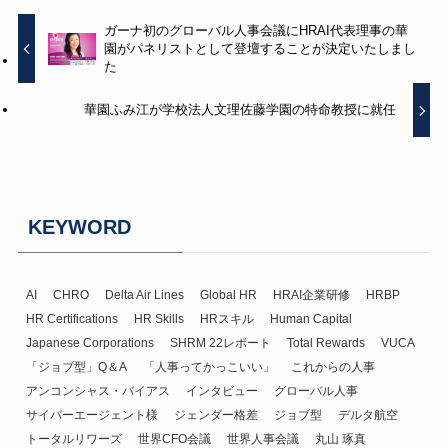
ガーナ初のグローバル人事会議にHRAI代表理事の華
園がパネリストとして登壇することが決定いたしまし
た
華園ふみ江が学校法人文理佐藤学園の特命教授に就任
KEYWORD
AI
CHRO
Delta Air Lines
Global HR
HRAI企業研修
HRBP
HR Certifications
HR Skills
HRスキル
Human Capital
Japanese Corporations
SHRM 22レポート
Total Rewards
VUCA
「ジョブ型」Q＆A
「人事ってかっこいい」
これからの人事
アンコンシャス・バイアス
インタビュー
グローバル人事
サイバーエージェント様
ジェンダー格差
ジョブ型
デルタ航空
トータルリワーズ
世界CFO会議
世界人事会議
丸山 琢真