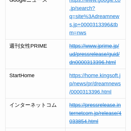
.jp/search?
q=site%3Adreamnew
s.jp+0000313396&tb
m=nws
週刊女性PRIME
https://www.jprime.jp/
ud/pressrelease/guid/
dn0000313396.html
StartHome
https://home.kingsoft.j
p/news/pr/dreamnews
/0000313396.html
インターネットコム
https://pressrelease.in
ternetcom.jp/release/4
033854.html