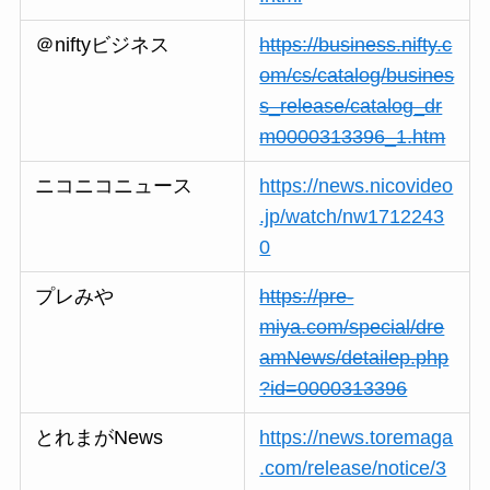
＠niftyビジネス
https://business.nifty.c
om/cs/catalog/busines
s_release/catalog_dr
m0000313396_1.htm
ニコニコニュース
https://news.nicovideo
.jp/watch/nw1712243
0
プレみや
https://pre-
miya.com/special/dre
amNews/detailep.php
?id=0000313396
とれまがNews
https://news.toremaga
.com/release/notice/3