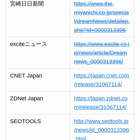
宮崎日日新聞
https://www.the-
miyanichi.co.jp/specia
l/dreamNews/detailep.
php?id=0000313396
exciteニュース
https://www.excite.co.j
p/news/article/Dream
news_0000313396/
CNET Japan
https://japan.cnet.com
/release/31067114/
ZDNet Japan
https://japan.zdnet.co
m/release/31067114/
SEOTOOLS
http://www.seotools.jp
/news/id_0000313396
.html