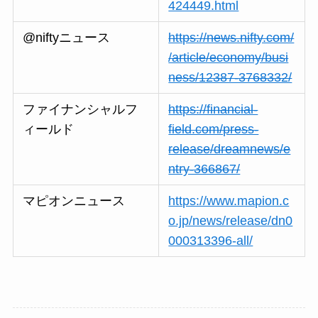
424449.html
@niftyニュース
https://news.nifty.com/
/article/economy/busi
ness/12387-3768332/
ファイナンシャルフ
https://financial-
ィールド
field.com/press-
release/dreamnews/e
ntry-366867/
マピオンニュース
https://www.mapion.c
o.jp/news/release/dn0
000313396-all/