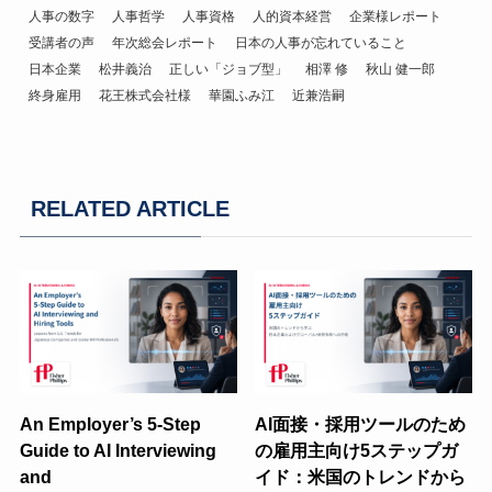
人事の数字
人事哲学
人事資格
人的資本経営
企業様レポート
受講者の声
年次総会レポート
日本の人事が忘れていること
日本企業
松井義治
正しい「ジョブ型」
相澤 修
秋山 健一郎
終身雇用
花王株式会社様
華園ふみ江
近兼浩嗣
RELATED ARTICLE
An Employer’s 5-Step
AI面接・採用ツールのため
Guide to AI Interviewing
の雇用主向け5ステップガ
and
イド：米国のトレンドから