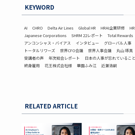
KEYWORD
AI
CHRO
Delta Air Lines
Global HR
HRAI企業研修
HR
Japanese Corporations
SHRM 22レポート
Total Rewards
アンコンシャス・バイアス
インタビュー
グローバル人事
トータルリワーズ
世界CFO会議
世界人事会議
丸山 琢真
受講者の声
年次総会レポート
日本の人事が忘れているこ
終身雇用
花王株式会社様
華園ふみ江
近兼浩嗣
RELATED ARTICLE