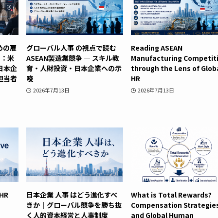
めの雇
グローバル人事 の視点で読む
Reading ASEAN
ド：米
ASEAN製造業競争 ― スキル教
Manufacturing Competit
日本企
育・人財投資・日本企業への示
through the Lens of Glob
 担当者
唆
HR
2026年7月13日
2026年7月13日
 HR
日本企業 人事 はどう進化すべ
What is Total Rewards?
きか｜グローバル競争を勝ち抜
Compensation Strategie
く人的資本経営と人事制度
and Global Human