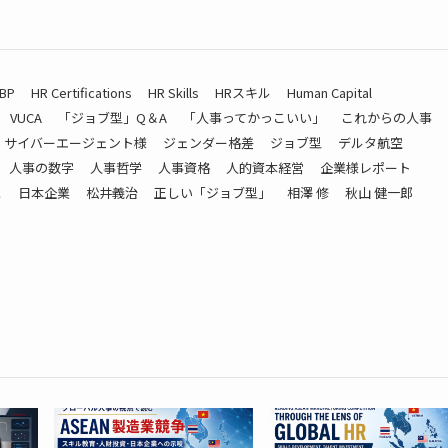
BP
HR Certifications
HR Skills
HRスキル
Human Capital
VUCA
「ジョブ型」Q＆A
「人事ってかっこいい」
これからの人事
サイバーエージェント様
ジェンダー格差
ジョブ型
デルタ航空
人事の数字
人事哲学
人事資格
人的資本経営
企業様レポート
と
日本企業
松井義治
正しい「ジョブ型」
相澤 修
秋山 健一郎