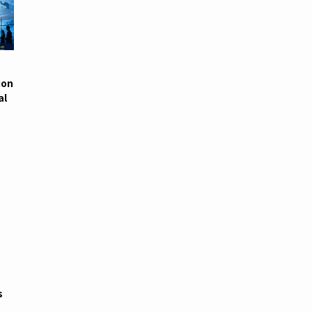
ion
al
s