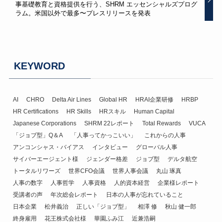
事基礎教育と資格提供を行う、SHRM エッセンシャルズプログ
ラム。米国以外で最多〜プレスリリースを発表
KEYWORD
AI
CHRO
Delta Air Lines
Global HR
HRAI企業研修
HRBP
HR Certifications
HR Skills
HRスキル
Human Capital
Japanese Corporations
SHRM 22レポート
Total Rewards
VUCA
「ジョブ型」Q＆A
「人事ってかっこいい」
これからの人事
アンコンシャス・バイアス
インタビュー
グローバル人事
サイバーエージェント様
ジェンダー格差
ジョブ型
デルタ航空
トータルリワーズ
世界CFO会議
世界人事会議
丸山 琢真
人事の数字
人事哲学
人事資格
人的資本経営
企業様レポート
受講者の声
年次総会レポート
日本の人事が忘れていること
日本企業
松井義治
正しい「ジョブ型」
相澤 修
秋山 健一郎
終身雇用
花王株式会社様
華園ふみ江
近兼浩嗣