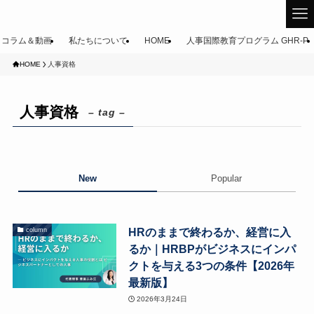
コラム＆動画
私たちについて
HOME
人事国際教育プログラム GHR-P
HOME
人事資格
人事資格
– tag –
New
Popular
HRのままで終わるか、経営に入
column
るか｜HRBPがビジネスにインパ
クトを与える3つの条件【2026年
最新版】
2026年3月24日