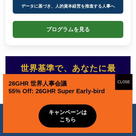
データに基づき、人的資本経営を推進する人事へ
プログラムを見る
世界基準で、あなたに最
適なGlobal HRの学びを1
26GHR 世界人事会議
55% Off: 26GHR Super Early-bird
分で診断する
当ウェブサイトでは Cookie を使用しています。引き続き閲覧する
キャンペーンは
場合、Cookie の使用を承諾したものとみなされます。
こちら
OK
Privacy Policy